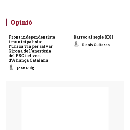
Opinió
Front independentista
Barroc al segle XXI
i municipalista:
Dionís Guiteras
l’única via per salvar
Girona de l’anestèsia
del PSC i el verí
d’Aliança Catalana
Joan Puig