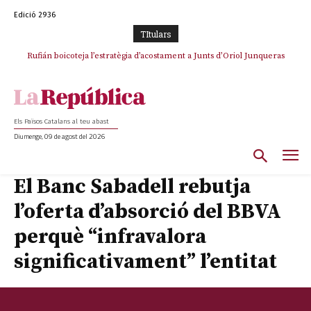
Edició 2936
TItulars
Rufián boicoteja l’estratègia d’acostament a Junts d’Oriol Junqueras
Els Països Catalans al teu abast
Diumenge, 09 de agost del 2026
El Banc Sabadell rebutja
l’oferta d’absorció del BBVA
perquè “infravalora
significativament” l’entitat