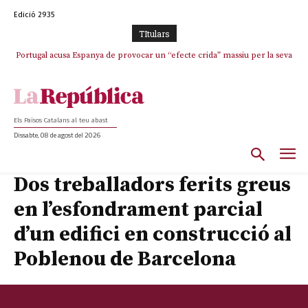
Edició 2935
TItulars
Portugal acusa Espanya de provocar un “efecte crida” massiu per la seva
“manca de regulació” migratòria
Els Països Catalans al teu abast
Dissabte, 08 de agost del 2026
Dos treballadors ferits greus
en l’esfondrament parcial
d’un edifici en construcció al
Poblenou de Barcelona