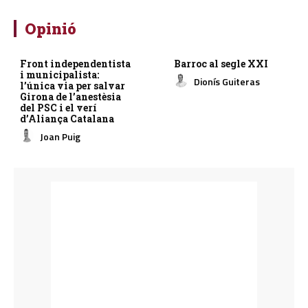
Opinió
Front independentista
Barroc al segle XXI
i municipalista:
Dionís Guiteras
l’única via per salvar
Girona de l’anestèsia
del PSC i el verí
d’Aliança Catalana
Joan Puig