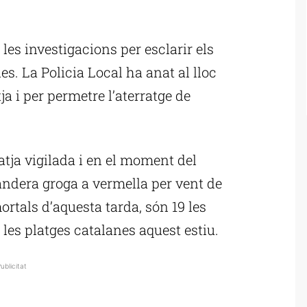
ublicitat
es investigacions per esclarir els
ies. La Policia Local ha anat al lloc
tja i per permetre l’aterratge de
atja vigilada i en el moment del
bandera groga a vermella per vent de
rtals d’aquesta tarda, són 19 les
es platges catalanes aquest estiu.
ublicitat