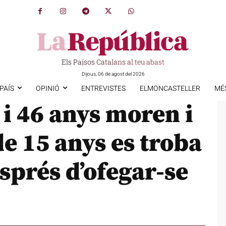
Els Països Catalans al teu abast
Dijous, 06 de agost del 2026
PAÍS
OPINIÓ
ENTREVISTES
ELMONCASTELLER
MÉ
i 46 anys moren i
s de 15 anys es troba
esprés d’ofegar-se