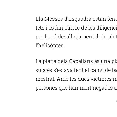
P
Els Mossos d’Esquadra estan fent l
fets i es fan càrrec de les diligènc
per fer el desallotjament de la pla
l’helicòpter.
La platja dels Capellans és una pl
succés s’estava fent el canvi de 
mestral. Amb les dues víctimes mo
persones que han mort negades a l
P