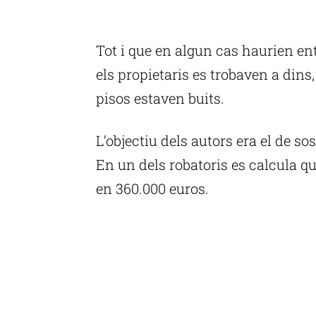
P
Tot i que en algun cas haurien ent
els propietaris es trobaven a din
pisos estaven buits.
L’objectiu dels autors era el de so
En un dels robatoris es calcula q
en 360.000 euros.