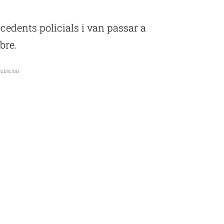
edents policials i van passar a
bre.
ublicitat