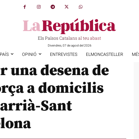
Els Països Catalans al teu abast
Divendres, 07 de agost del 2026
PAÍS
OPINIÓ
ENTREVISTES
ELMONCASTELLER
MÉ
er una desena de
rça a domicilis
Sarrià-Sant
elona