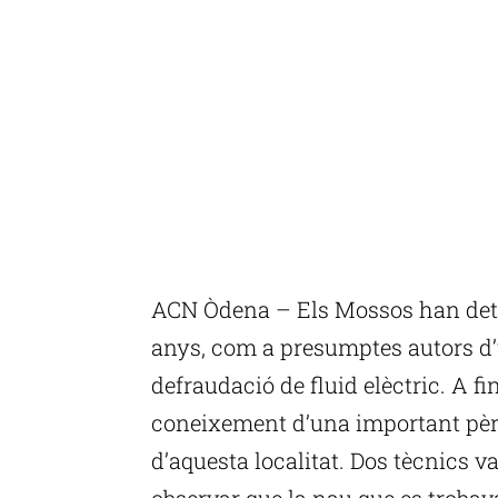
ACN Òdena – Els Mossos han deti
anys, com a presumptes autors d’u
defraudació de fluid elèctric. A fi
coneixement d’una important pèr
d’aquesta localitat. Dos tècnics 
observar que la nau que es troba