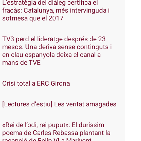
L’estratègia del diàleg certifica el
fracàs: Catalunya, més intervinguda i
sotmesa que el 2017
TV3 perd el lideratge després de 23
mesos: Una deriva sense continguts i
en clau espanyola deixa el canal a
mans de TVE
Crisi total a ERC Girona
[Lectures d’estiu] Les veritat amagades
«Rei de l’odi, rei puput»: El duríssim
poema de Carles Rebassa plantant la
recepció de Felip VI a Marivent