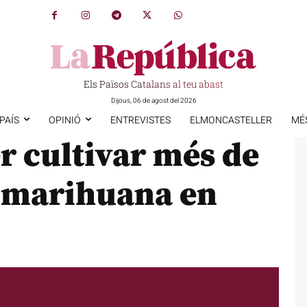
Els Països Catalans al teu abast
Dijous, 06 de agost del 2026
PAÍS
OPINIÓ
ENTREVISTES
ELMONCASTELLER
MÉ
r cultivar més de
e marihuana en