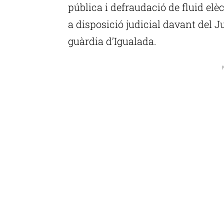
pública i defraudació de fluid elè
a disposició judicial davant del J
guàrdia d’Igualada.
P