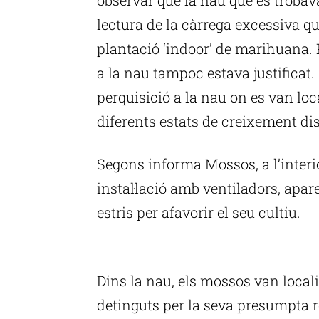
lectura de la càrrega excessiva 
plantació ‘indoor’ de marihuana. P
a la nau tampoc estava justificat.
perquisició a la nau on es van lo
diferents estats de creixement dis
Segons informa Mossos, a l’inter
instal·lació amb ventiladors, apare
estris per afavorir el seu cultiu.
P
Dins la nau, els mossos van loca
detinguts per la seva presumpta r