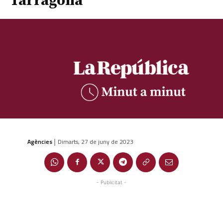
Tarragona
Agències
Dimarts, 27 de juny de 2023
|
- Publicitat -