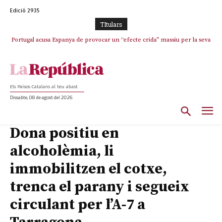
Edició 2935
TItulars
Portugal acusa Espanya de provocar un “efecte crida” massiu per la seva
“manca de regulació” migratòria
Els Països Catalans al teu abast
Dissabte, 08 de agost del 2026
Dona positiu en
alcoholèmia, li
immobilitzen el cotxe,
trenca el parany i segueix
circulant per l’A-7 a