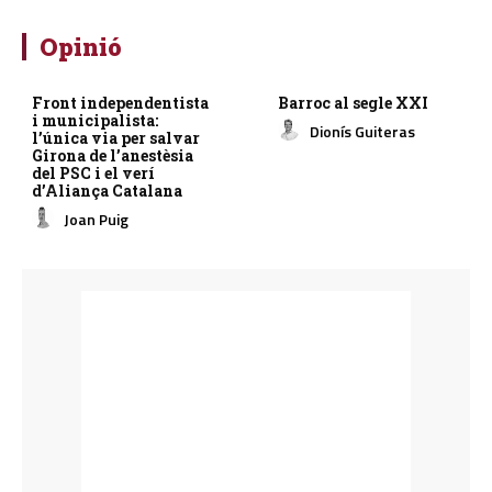
Opinió
Front independentista
Barroc al segle XXI
i municipalista:
Dionís Guiteras
l’única via per salvar
Girona de l’anestèsia
del PSC i el verí
d’Aliança Catalana
Joan Puig