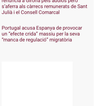
renuncia a Girona pels àudios però
s’aferra als càrrecs remunerats de Sant
Julià i el Consell Comarcal
Portugal acusa Espanya de provocar
un “efecte crida” massiu per la seva
“manca de regulació” migratòria