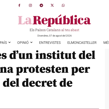
Els Països Catalans al teu abast
Divendres, 07 de agost del 2026
PAÍS
OPINIÓ
ENTREVISTES
ELMONCASTELLER
MÉ
s d’un institut del
na protesten per
 del decret de