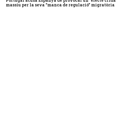
Portugal acusa Espanya de provocar un “efecte crida”
massiu per la seva “manca de regulació” migratòria