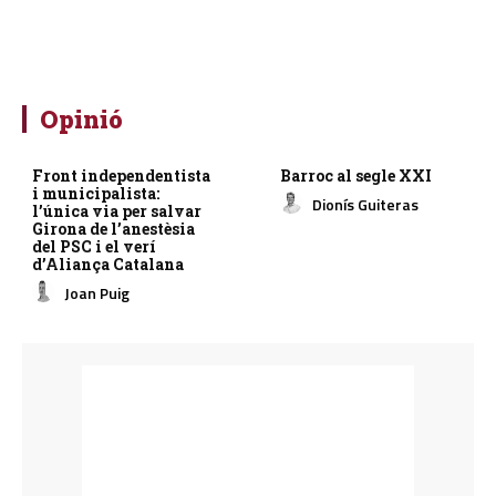
Opinió
Front independentista
Barroc al segle XXI
i municipalista:
Dionís Guiteras
l’única via per salvar
Girona de l’anestèsia
del PSC i el verí
d’Aliança Catalana
Joan Puig