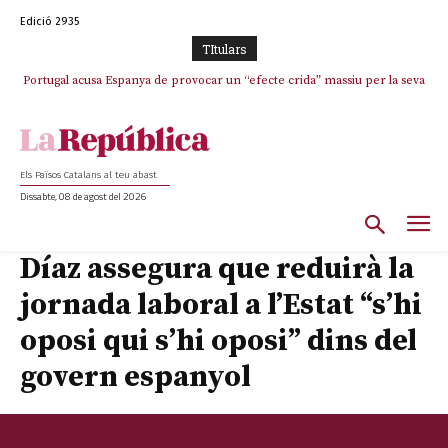
Edició 2935
TItulars
Portugal acusa Espanya de provocar un “efecte crida” massiu per la seva
El col·lapse de l’operació de Marc Puigtió a Girona: desbandada de
l’oportunisme i fracàs de ‘Militància Decidim’
“manca de regulació” migratòria
Els Països Catalans al teu abast
Dissabte, 08 de agost del 2026
Díaz assegura que reduirà la
jornada laboral a l’Estat “s’hi
oposi qui s’hi oposi” dins del
govern espanyol