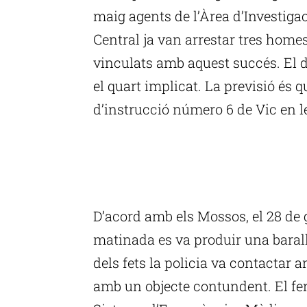
maig agents de l’Àrea d’Investigac
Central ja van arrestar tres homes
vinculats amb aquest succés. El di
el quart implicat. La previsió és q
d’instrucció número 6 de Vic en l
P
D’acord amb els Mossos, el 28 de g
matinada es va produir una baralla
dels fets la policia va contactar 
amb un objecte contundent. El feri