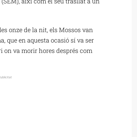
SEM), així com el seu trasllat a un
les onze de la nit, els Mossos van
a, que en aquesta ocasió sí va ser
ri on va morir hores després com
ublicitat