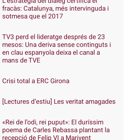
L’estratègia del diàleg certifica el
fracàs: Catalunya, més intervinguda i
sotmesa que el 2017
TV3 perd el lideratge després de 23
mesos: Una deriva sense continguts i
en clau espanyola deixa el canal a
mans de TVE
Crisi total a ERC Girona
[Lectures d’estiu] Les veritat amagades
«Rei de l’odi, rei puput»: El duríssim
poema de Carles Rebassa plantant la
recepció de Felip VI a Marivent