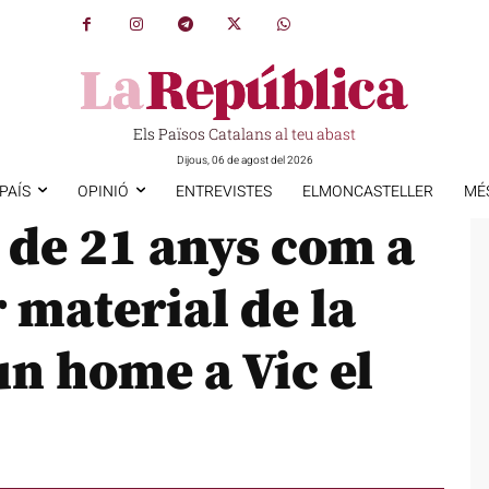
Els Països Catalans al teu abast
Dijous, 06 de agost del 2026
PAÍS
OPINIÓ
ENTREVISTES
ELMONCASTELLER
MÉ
 de 21 anys com a
 material de la
un home a Vic el