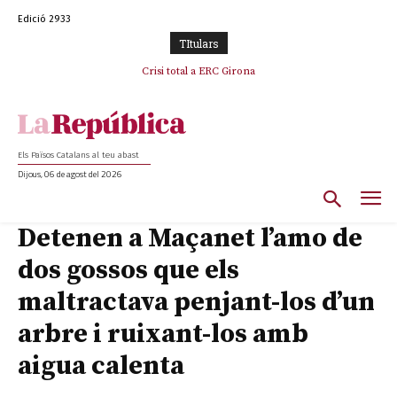
Edició 2933
TItulars
Crisi total a ERC Girona
Els Països Catalans al teu abast
Dijous, 06 de agost del 2026
Detenen a Maçanet l’amo de
dos gossos que els
maltractava penjant-los d’un
arbre i ruixant-los amb
aigua calenta