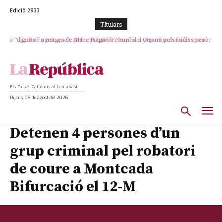
Edició 2933
TItulars
La “dignitat” a mitges de Marc Puigtió: renuncia a Girona pels àudios però
Junts exigeix que Catalunya quedi “fora” del repartiment dels menors
s’aferra als càrrecs remunerats de Sant Julià i el Consell Comarcal
migrants de Ceuta
Els Països Catalans al teu abast
Dijous, 06 de agost del 2026
Detenen 4 persones d’un
grup criminal pel robatori
de coure a Montcada
Bifurcació el 12-M