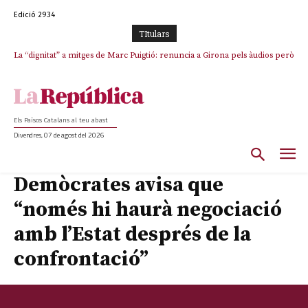
Edició 2934
TItulars
La “dignitat” a mitges de Marc Puigtió: renuncia a Girona pels àudios però
s’aferra als càrrecs remunerats de Sant Julià i el Consell Comarcal
Els Països Catalans al teu abast
Divendres, 07 de agost del 2026
Demòcrates avisa que
“només hi haurà negociació
amb l’Estat després de la
confrontació”