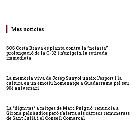
Més notícies
SOS Costa Brava es planta contra la “nefasta”
prolongació de la C-32 i n’exigeix la retirada
immediata
La memòria viva de Josep Sunyol uneix l’esport i la
cultura en un emotiu homenatge a Guadarrama pel seu
90è aniversari
La “dignitat” a mitges de Marc Puigtió: renuncia a
Girona pels àudios però s’aferra als càrrecs remunerats
de Sant Julià i el Consell Comarcal