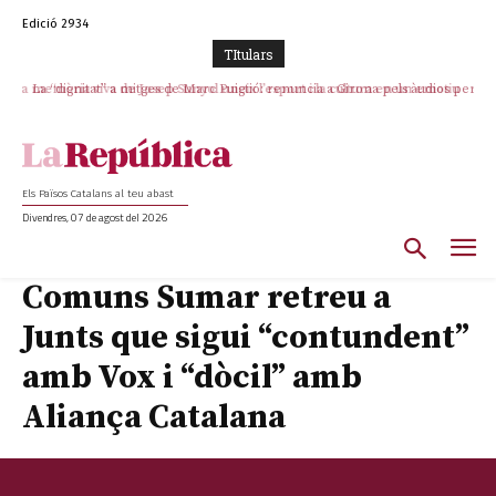
Edició 2934
TItulars
La memòria viva de Josep Sunyol uneix l’esport i la cultura en un emotiu
La “dignitat” a mitges de Marc Puigtió: renuncia a Girona pels àudios però
s’aferra als càrrecs remunerats de Sant Julià i el Consell Comarcal
homenatge a Guadarrama pel seu 90è aniversari
Els Països Catalans al teu abast
Divendres, 07 de agost del 2026
Comuns Sumar retreu a
Junts que sigui “contundent”
amb Vox i “dòcil” amb
Aliança Catalana