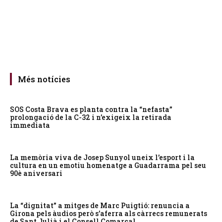
Més notícies
SOS Costa Brava es planta contra la “nefasta”
prolongació de la C-32 i n’exigeix la retirada
immediata
La memòria viva de Josep Sunyol uneix l’esport i la
cultura en un emotiu homenatge a Guadarrama pel seu
90è aniversari
La “dignitat” a mitges de Marc Puigtió: renuncia a
Girona pels àudios però s’aferra als càrrecs remunerats
de Sant Julià i el Consell Comarcal