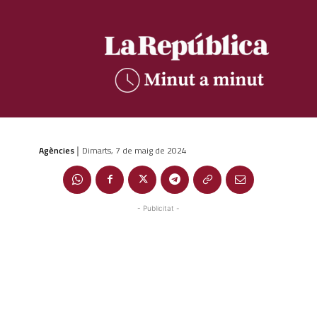
Agències
Dimarts, 7 de maig de 2024
|
- Publicitat -