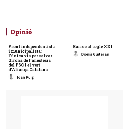
Opinió
Front independentista
Barroc al segle XXI
i municipalista:
Dionís Guiteras
l’única via per salvar
Girona de l’anestèsia
del PSC i el verí
d’Aliança Catalana
Joan Puig