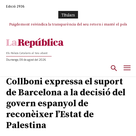
Edició 2936
TItulars
Puigdemont reivindica la transparència del seu retorn i manté el pols
ferm per la plena llibertat dels encausats
Els Països Catalans al teu abast
Diumenge, 09 de agost del 2026
Collboni expressa el suport
de Barcelona a la decisió del
govern espanyol de
reconèixer l’Estat de
Palestina