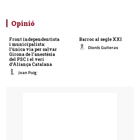
Opinió
Front independentista
Barroc al segle XXI
i municipalista:
Dionís Guiteras
l’única via per salvar
Girona de l’anestèsia
del PSC i el verí
d’Aliança Catalana
Joan Puig