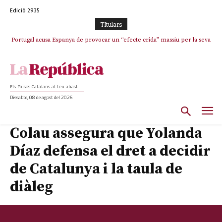
Edició 2935
TItulars
Portugal acusa Espanya de provocar un “efecte crida” massiu per la seva
“manca de regulació” migratòria
Els Països Catalans al teu abast
Dissabte, 08 de agost del 2026
Colau assegura que Yolanda
Díaz defensa el dret a decidir
de Catalunya i la taula de
diàleg