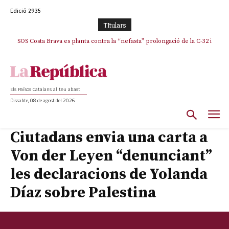
Edició 2935
TItulars
SOS Costa Brava es planta contra la “nefasta” prolongació de la C-32 i
La memòria viva de Josep Sunyol uneix l’esport i la cultura en un emotiu
homenatge a Guadarrama pel seu 90è aniversari
n’exigeix la retirada immediata
Els Països Catalans al teu abast
Dissabte, 08 de agost del 2026
Ciutadans envia una carta a
Von der Leyen “denunciant”
les declaracions de Yolanda
Díaz sobre Palestina