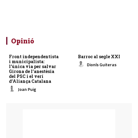
Opinió
Front independentista
Barroc al segle XXI
i municipalista:
Dionís Guiteras
l’única via per salvar
Girona de l’anestèsia
del PSC i el verí
d’Aliança Catalana
Joan Puig