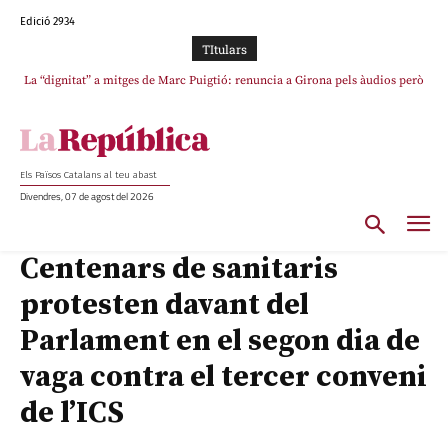
Edició 2934
TItulars
La “dignitat” a mitges de Marc Puigtió: renuncia a Girona pels àudios però
s’aferra als càrrecs remunerats de Sant Julià i el Consell Comarcal
Els Països Catalans al teu abast
Divendres, 07 de agost del 2026
Centenars de sanitaris
protesten davant del
Parlament en el segon dia de
vaga contra el tercer conveni
de l’ICS