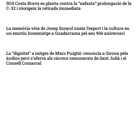
SOS Costa Brava es planta contra la “nefasta” prolongació de la
C-32 i n’exigeix la retirada immediata
La memòria viva de Josep Sunyol uneix l’esport i la cultura en
un emotiu homenatge a Guadarrama pel seu 90è aniversari
La “dignitat” a mitges de Marc Puigtió: renuncia a Girona pels
àudios però s’aferra als càrrecs remunerats de Sant Julià i el
Consell Comarcal