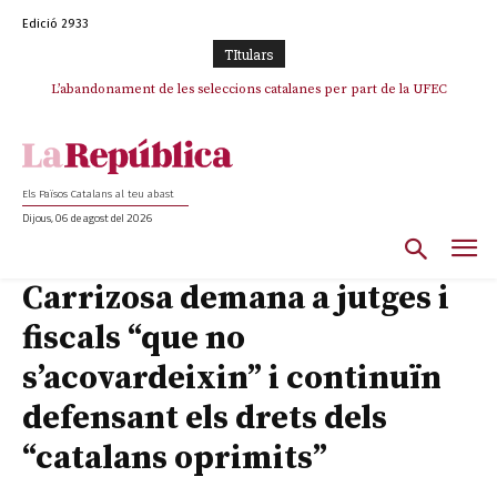
Edició 2933
TItulars
TV3 perd el lideratge després de 23 mesos: Una deriva sense continguts i
L’abandonament de les seleccions catalanes per part de la UFEC
en clau espanyola deixa el canal a mans de TVE
espanyolitza l’esport del país
Els Països Catalans al teu abast
Dijous, 06 de agost del 2026
Carrizosa demana a jutges i
fiscals “que no
s’acovardeixin” i continuïn
defensant els drets dels
“catalans oprimits”