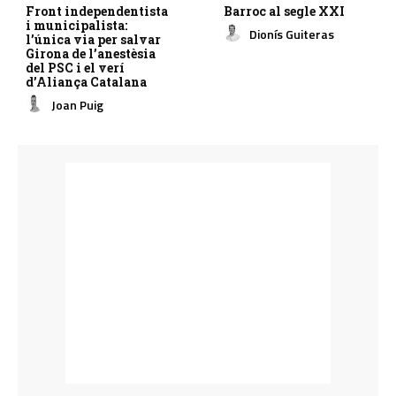
Front independentista
Barroc al segle XXI
i municipalista:
Dionís Guiteras
l’única via per salvar
Girona de l’anestèsia
del PSC i el verí
d’Aliança Catalana
Joan Puig