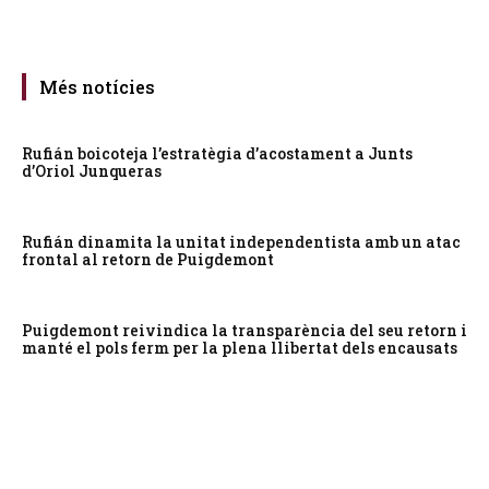
Més notícies
Rufián boicoteja l’estratègia d’acostament a Junts
d’Oriol Junqueras
Rufián dinamita la unitat independentista amb un atac
frontal al retorn de Puigdemont
Puigdemont reivindica la transparència del seu retorn i
manté el pols ferm per la plena llibertat dels encausats