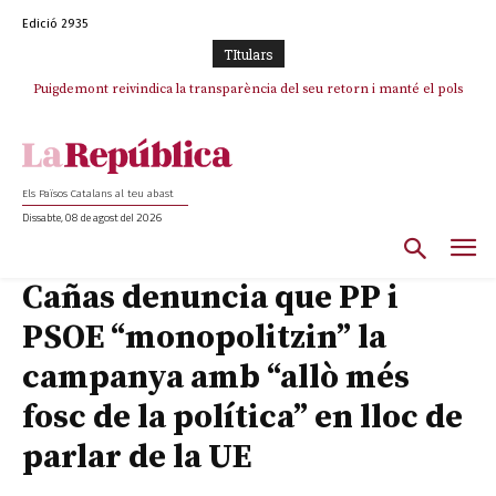
Edició 2935
TItulars
Puigdemont reivindica la transparència del seu retorn i manté el pols
ferm per la plena llibertat dels encausats
Els Països Catalans al teu abast
Dissabte, 08 de agost del 2026
Cañas denuncia que PP i
PSOE “monopolitzin” la
campanya amb “allò més
fosc de la política” en lloc de
parlar de la UE