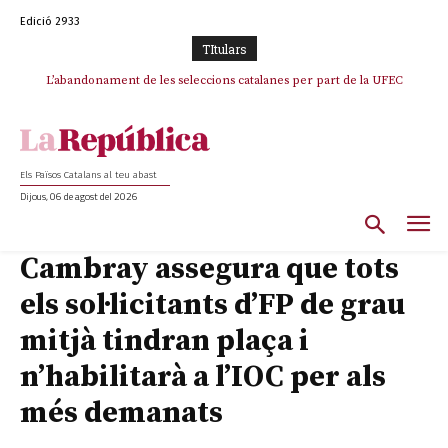
Edició 2933
TItulars
TV3 perd el lideratge després de 23 mesos: Una deriva sense continguts i
L’abandonament de les seleccions catalanes per part de la UFEC
en clau espanyola deixa el canal a mans de TVE
espanyolitza l’esport del país
Els Països Catalans al teu abast
Dijous, 06 de agost del 2026
Cambray assegura que tots
els sol·licitants d’FP de grau
mitjà tindran plaça i
n’habilitarà a l’IOC per als
més demanats