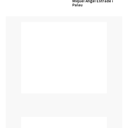
Miquel Àngel Estradé i
Palau