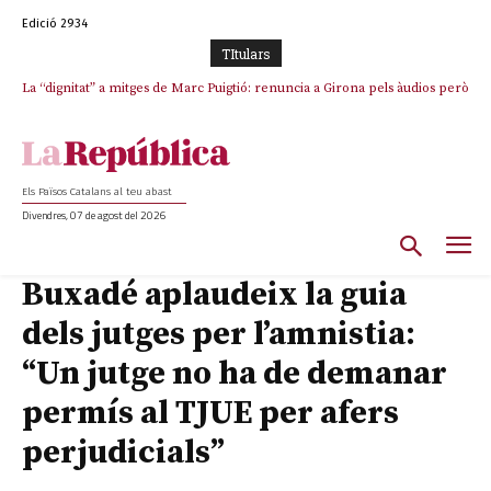
Edició 2934
TItulars
La “dignitat” a mitges de Marc Puigtió: renuncia a Girona pels àudios però
s’aferra als càrrecs remunerats de Sant Julià i el Consell Comarcal
Els Països Catalans al teu abast
Divendres, 07 de agost del 2026
Buxadé aplaudeix la guia
dels jutges per l’amnistia:
“Un jutge no ha de demanar
permís al TJUE per afers
perjudicials”