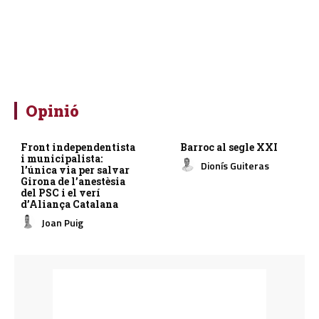
Opinió
Front independentista
Barroc al segle XXI
i municipalista:
Dionís Guiteras
l’única via per salvar
Girona de l’anestèsia
del PSC i el verí
d’Aliança Catalana
Joan Puig