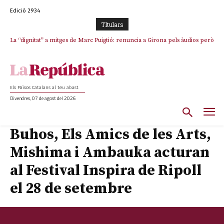
Edició 2934
TItulars
La “dignitat” a mitges de Marc Puigtió: renuncia a Girona pels àudios però
s’aferra als càrrecs remunerats de Sant Julià i el Consell Comarcal
Els Països Catalans al teu abast
Divendres, 07 de agost del 2026
Buhos, Els Amics de les Arts,
Mishima i Ambauka acturan
al Festival Inspira de Ripoll
el 28 de setembre