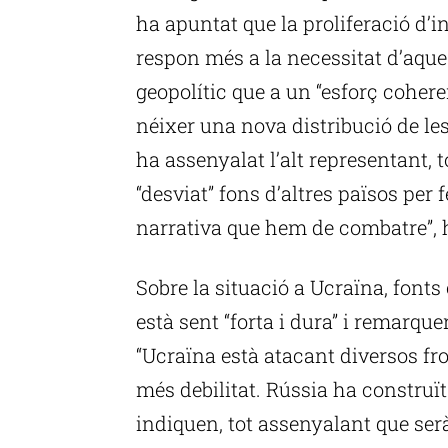
ha apuntat que la proliferació d’i
respon més a la necessitat d’aques
geopolític que a un “esforç coher
néixer una nova distribució de les 
ha assenyalat l’alt representant, 
“desviat” fons d’altres països per 
narrativa que hem de combatre”, h
Sobre la situació a Ucraïna, fonts
està sent “forta i dura” i remarqu
“Ucraïna està atacant diversos fr
més debilitat. Rússia ha construït
indiquen, tot assenyalant que serà