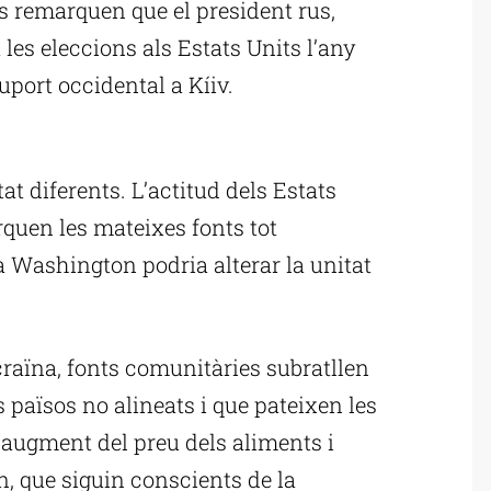
ts remarquen que el president rus,
 les eleccions als Estats Units l’any
uport occidental a Kíiv.
ublicitat
t diferents. L’actitud dels Estats
rquen les mateixes fonts tot
a Washington podria alterar la unitat
craïna, fonts comunitàries subratllen
s països no alineats i que pateixen les
’augment del preu dels aliments i
n, que siguin conscients de la