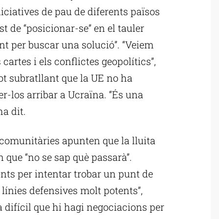
niciatives de pau de diferents països
t de “posicionar-se” en el tauler
ent per buscar una solució”. “Veiem
cartes i els conflictes geopolítics”,
tot subratllant que la UE no ha
fer-los arribar a Ucraïna. “És una
a dit.
 comunitàries apunten que la lluita
en que “no se sap què passarà”.
onts per intentar trobar un punt de
 línies defensives molt potents”,
 difícil que hi hagi negociacions per