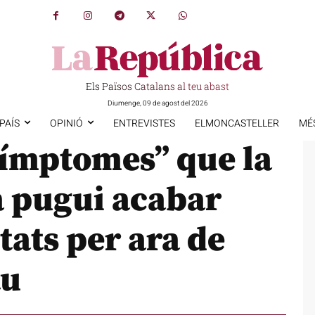
Els Països Catalans al teu abast
Diumenge, 09 de agost del 2026
PAÍS
OPINIÓ
ENTREVISTES
ELMONCASTELLER
MÉ
símptomes” que la
a pugui acabar
itats per ara de
au