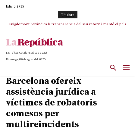
Edició 2935
TItulars
Puigdemont reivindica la transparència del seu retorn i manté el pols
ferm per la plena llibertat dels encausats
Els Països Catalans al teu abast
Diumenge, 09 de agost del 2026
Barcelona ofereix
assistència jurídica a
víctimes de robatoris
comesos per
multireincidents