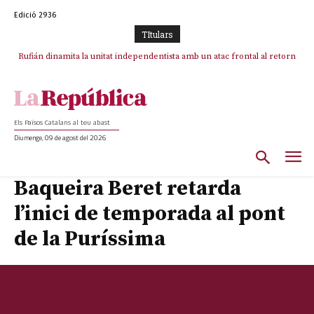
Edició 2936
TItulars
Rufián dinamita la unitat independentista amb un atac frontal al retorn
de Puigdemont
Els Països Catalans al teu abast
Diumenge, 09 de agost del 2026
Baqueira Beret retarda
l’inici de temporada al pont
de la Puríssima