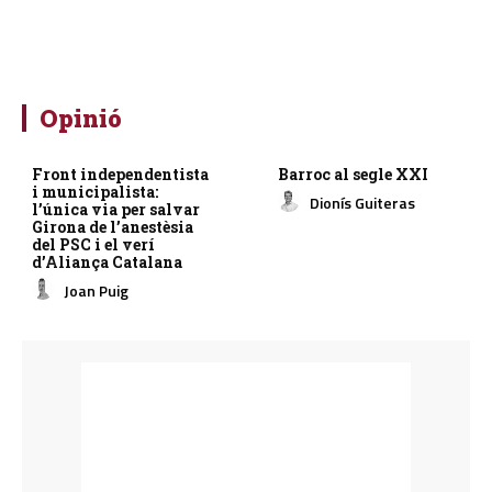
Opinió
Front independentista
Barroc al segle XXI
i municipalista:
Dionís Guiteras
l’única via per salvar
Girona de l’anestèsia
del PSC i el verí
d’Aliança Catalana
Joan Puig