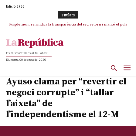
Edició 2936
TItulars
Puigdemont reivindica la transparència del seu retorn i manté el pols
ferm per la plena llibertat dels encausats
Els Països Catalans al teu abast
Diumenge, 09 de agost del 2026
Ayuso clama per “revertir el
negoci corrupte” i “tallar
l’aixeta” de
l’independentisme el 12-M