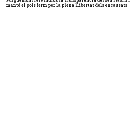
Puigdemont reivindica la transparència del seu retorn i
manté el pols ferm per la plena llibertat dels encausats