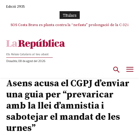
Edició 2935
TItulars
SOS Costa Brava es planta contra la “nefasta” prolongació de la C-32 i
La memòria viva de Josep Sunyol uneix l’esport i la cultura en un emotiu
homenatge a Guadarrama pel seu 90è aniversari
n’exigeix la retirada immediata
Els Països Catalans al teu abast
Dissabte, 08 de agost del 2026
Asens acusa el CGPJ d’enviar
una guia per “prevaricar
amb la llei d’amnistia i
sabotejar el mandat de les
urnes”