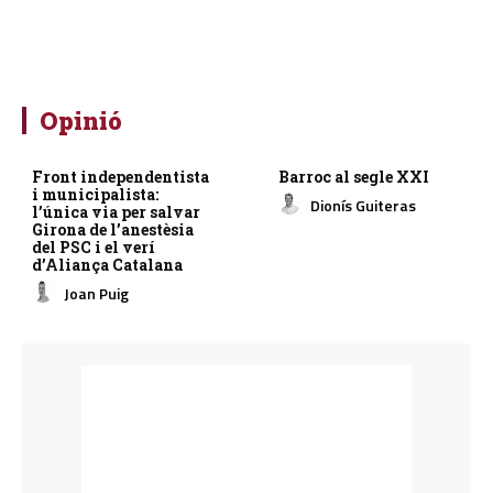
Opinió
Front independentista
Barroc al segle XXI
i municipalista:
Dionís Guiteras
l’única via per salvar
Girona de l’anestèsia
del PSC i el verí
d’Aliança Catalana
Joan Puig