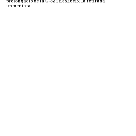
prolongació de la C-32 i n’exigeix la retirada
immediata