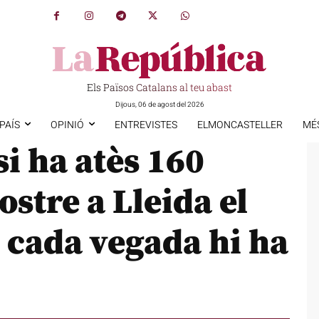
Els Països Catalans al teu abast
Dijous, 06 de agost del 2026
PAÍS
OPINIÓ
ENTREVISTES
ELMONCASTELLER
MÉ
si ha atès 160
stre a Lleida el
e cada vegada hi ha