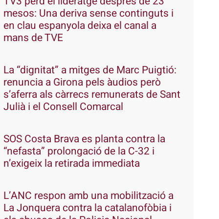
TV3 perd el lideratge després de 23
mesos: Una deriva sense continguts i
en clau espanyola deixa el canal a
mans de TVE
La “dignitat” a mitges de Marc Puigtió:
renuncia a Girona pels àudios però
s’aferra als càrrecs remunerats de Sant
Julià i el Consell Comarcal
SOS Costa Brava es planta contra la
“nefasta” prolongació de la C-32 i
n’exigeix la retirada immediata
L’ANC respon amb una mobilització a
La Jonquera contra la catalanofòbia i