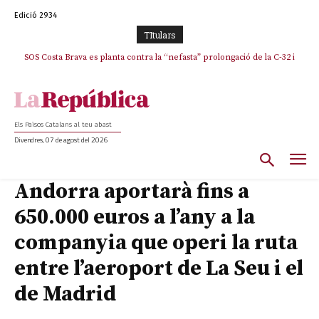
Edició 2934
TItulars
SOS Costa Brava es planta contra la “nefasta” prolongació de la C-32 i
n’exigeix la retirada immediata
Els Països Catalans al teu abast
Divendres, 07 de agost del 2026
Andorra aportarà fins a
650.000 euros a l’any a la
companyia que operi la ruta
entre l’aeroport de La Seu i el
de Madrid