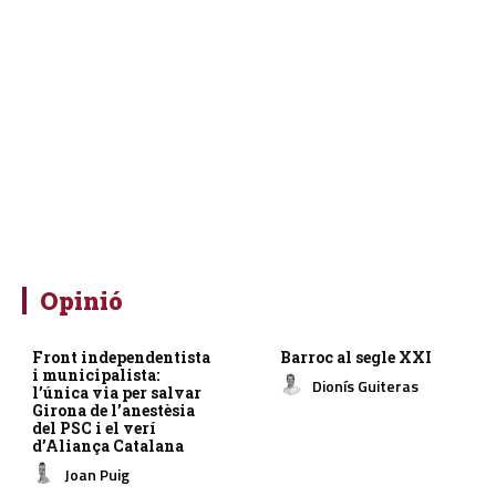
Opinió
Front independentista
Barroc al segle XXI
i municipalista:
Dionís Guiteras
l’única via per salvar
Girona de l’anestèsia
del PSC i el verí
d’Aliança Catalana
Joan Puig