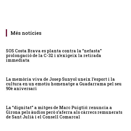
Més notícies
SOS Costa Brava es planta contra la “nefasta”
prolongació de la C-32 i n’exigeix la retirada
immediata
La memòria viva de Josep Sunyol uneix l’esport i la
cultura en un emotiu homenatge a Guadarrama pel seu
90è aniversari
La “dignitat” a mitges de Marc Puigtió: renuncia a
Girona pels àudios però s’aferra als càrrecs remunerats
de Sant Julià i el Consell Comarcal