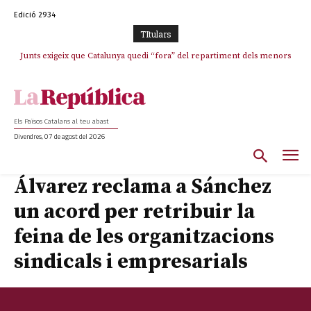
Edició 2934
TItulars
Junts exigeix que Catalunya quedi “fora” del repartiment dels menors
migrants de Ceuta
Els Països Catalans al teu abast
Divendres, 07 de agost del 2026
Álvarez reclama a Sánchez
un acord per retribuir la
feina de les organitzacions
sindicals i empresarials