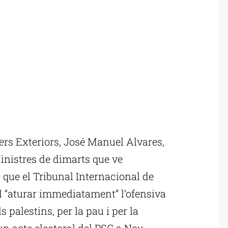
ers Exteriors, José Manuel Alvares,
Ministres de dimarts que ve
s que el Tribunal Internacional de
el “aturar immediatament” l’ofensiva
ls palestins, per la pau i per la
un acte electoral del PSC a Nou