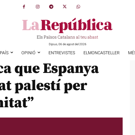
Els Països Catalans al teu abast
Dijous, 06 de agost del 2026
PAÍS
OPINIÓ
ENTREVISTES
ELMONCASTELLER
MÉ
ica que Espanya
at palestí per
nitat”