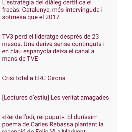
L’estratègia del diàleg certifica el
fracàs: Catalunya, més intervinguda i
sotmesa que el 2017
TV3 perd el lideratge després de 23
mesos: Una deriva sense continguts i
en clau espanyola deixa el canal a
mans de TVE
Crisi total a ERC Girona
[Lectures d’estiu] Les veritat amagades
«Rei de l’odi, rei puput»: El duríssim
poema de Carles Rebassa plantant la
recepció de Felip VI a Marivent