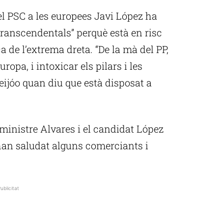
el PSC a les europees Javi López ha
“transcendentals” perquè està en risc
a de l’extrema dreta. “De la mà del PP,
uropa, i intoxicar els pilars i les
eijóo quan diu que està disposat a
l ministre Alvares i el candidat López
 han saludat alguns comerciants i
ublicitat