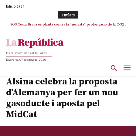
Edició 2934
TItulars
SOS Costa Brava es planta contra la “nefasta” prolongació de la C-32 i
La memòria viva de Josep Sunyol uneix l’esport i la cultura en un emotiu
homenatge a Guadarrama pel seu 90è aniversari
n’exigeix la retirada immediata
Els Països Catalans al teu abast
Divendres, 07 de agost del 2026
Alsina celebra la proposta
d’Alemanya per fer un nou
gasoducte i aposta pel
MidCat