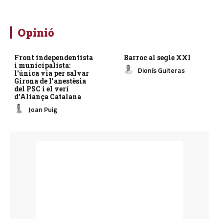
Opinió
Front independentista
Barroc al segle XXI
i municipalista:
Dionís Guiteras
l’única via per salvar
Girona de l’anestèsia
del PSC i el verí
d’Aliança Catalana
Joan Puig