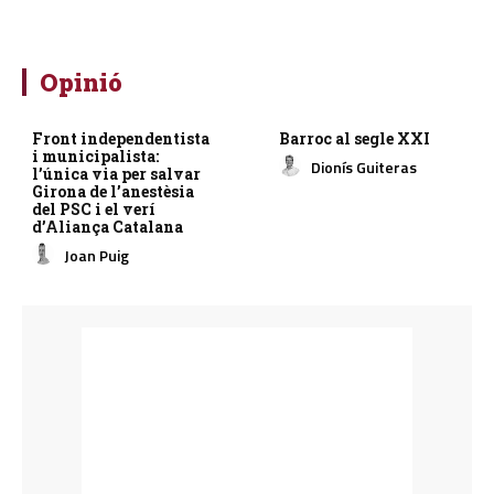
Opinió
Front independentista
Barroc al segle XXI
i municipalista:
Dionís Guiteras
l’única via per salvar
Girona de l’anestèsia
del PSC i el verí
d’Aliança Catalana
Joan Puig