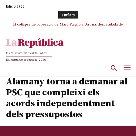
Edició 2936
TItulars
El col·lapse de l’operació de Marc Puigtió a Girona: desbandada de
Rufián boicoteja l’estratègia d’acostament a Junts d’Oriol Junqueras
l’oportunisme i fracàs de ‘Militància Decidim’
Els Països Catalans al teu abast
Diumenge, 09 de agost del 2026
Alamany torna a demanar al
PSC que compleixi els
acords independentment
dels pressupostos