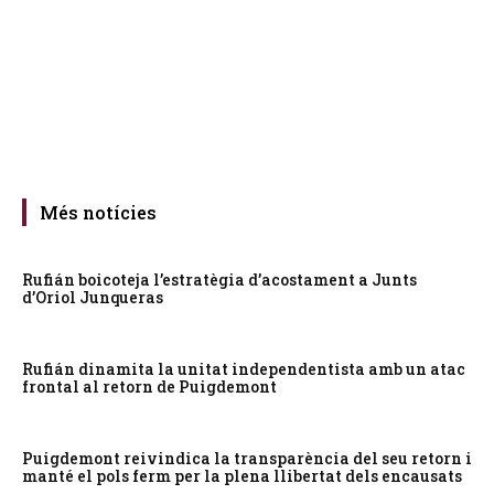
Més notícies
Rufián boicoteja l’estratègia d’acostament a Junts
d’Oriol Junqueras
Rufián dinamita la unitat independentista amb un atac
frontal al retorn de Puigdemont
Puigdemont reivindica la transparència del seu retorn i
manté el pols ferm per la plena llibertat dels encausats