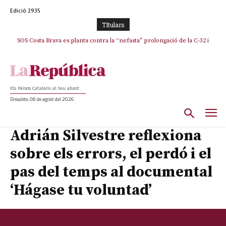
Edició 2935
TItulars
SOS Costa Brava es planta contra la “nefasta” prolongació de la C-32 i
n’exigeix la retirada immediata
Els Països Catalans al teu abast
Dissabte, 08 de agost del 2026
Adrián Silvestre reflexiona
sobre els errors, el perdó i el
pas del temps al documental
‘Hágase tu voluntad’