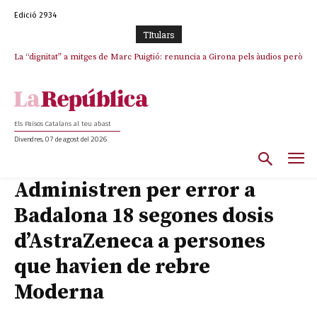
Edició 2934
TItulars
La “dignitat” a mitges de Marc Puigtió: renuncia a Girona pels àudios però
Junts exigeix que Catalunya quedi “fora” del repartiment dels menors
s’aferra als càrrecs remunerats de Sant Julià i el Consell Comarcal
migrants de Ceuta
Els Països Catalans al teu abast
Divendres, 07 de agost del 2026
Administren per error a
Badalona 18 segones dosis
d’AstraZeneca a persones
que havien de rebre
Moderna