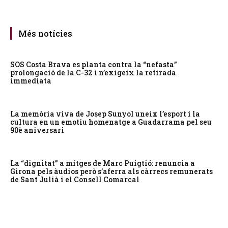
Més notícies
SOS Costa Brava es planta contra la “nefasta”
prolongació de la C-32 i n’exigeix la retirada
immediata
La memòria viva de Josep Sunyol uneix l’esport i la
cultura en un emotiu homenatge a Guadarrama pel seu
90è aniversari
La “dignitat” a mitges de Marc Puigtió: renuncia a
Girona pels àudios però s’aferra als càrrecs remunerats
de Sant Julià i el Consell Comarcal