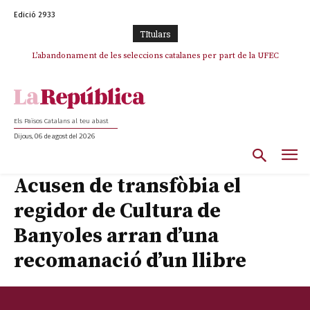
Edició 2933
TItulars
L’abandonament de les seleccions catalanes per part de la UFEC
espanyolitza l’esport del país
Els Països Catalans al teu abast
Dijous, 06 de agost del 2026
Acusen de transfòbia el
regidor de Cultura de
Banyoles arran d’una
recomanació d’un llibre