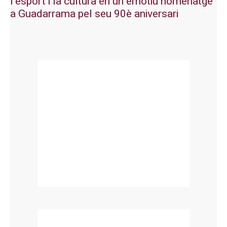
l’esport i la cultura en un emotiu homenatge
a Guadarrama pel seu 90è aniversari