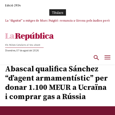
Edició 2934
TItulars
La “dignitat” a mitges de Marc Puigtió: renuncia a Girona pels àudios però
s’aferra als càrrecs remunerats de Sant Julià i el Consell Comarcal
Els Països Catalans al teu abast
Divendres, 07 de agost del 2026
Abascal qualifica Sánchez
“d’agent armamentístic” per
donar 1.100 MEUR a Ucraïna
i comprar gas a Rússia