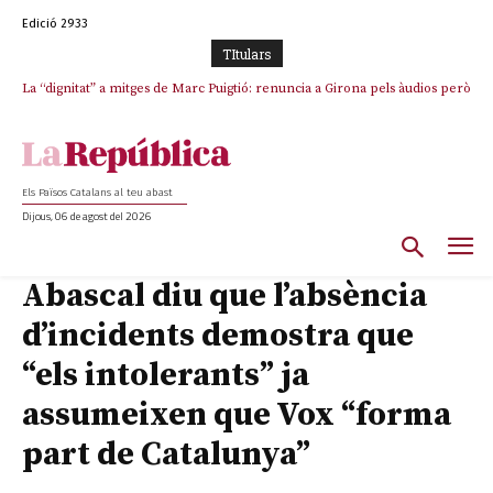
Edició 2933
TItulars
La “dignitat” a mitges de Marc Puigtió: renuncia a Girona pels àudios però
Junts exigeix que Catalunya quedi “fora” del repartiment dels menors
s’aferra als càrrecs remunerats de Sant Julià i el Consell Comarcal
migrants de Ceuta
Els Països Catalans al teu abast
Dijous, 06 de agost del 2026
Abascal diu que l’absència
d’incidents demostra que
“els intolerants” ja
assumeixen que Vox “forma
part de Catalunya”