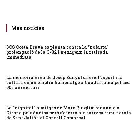
Més notícies
SOS Costa Brava es planta contra la “nefasta”
prolongació de la C-32 i n’exigeix la retirada
immediata
La memòria viva de Josep Sunyol uneix l’esport i la
cultura en un emotiu homenatge a Guadarrama pel seu
90è aniversari
La “dignitat” a mitges de Marc Puigtió: renuncia a
Girona pels àudios però s’aferra als càrrecs remunerats
de Sant Julià i el Consell Comarcal