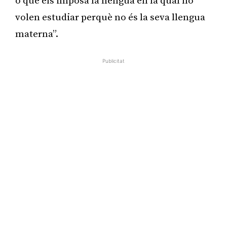
o que els imposa la llengua en la qual no
volen estudiar perquè no és la seva llengua
materna”.
Publicitat