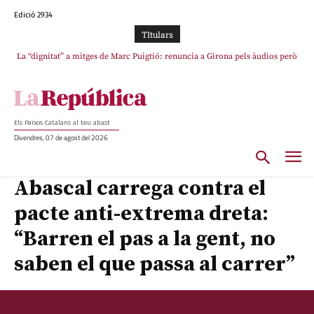
Edició 2934
TItulars
La “dignitat” a mitges de Marc Puigtió: renuncia a Girona pels àudios però
Junts exigeix que Catalunya quedi “fora” del repartiment dels menors
s’aferra als càrrecs remunerats de Sant Julià i el Consell Comarcal
migrants de Ceuta
Els Països Catalans al teu abast
Divendres, 07 de agost del 2026
Abascal carrega contra el
pacte anti-extrema dreta:
“Barren el pas a la gent, no
saben el que passa al carrer”