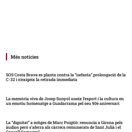
Més notícies
SOS Costa Brava es planta contra la “nefasta” prolongació de la
C-32 i n’exigeix la retirada immediata
La memòria viva de Josep Sunyol uneix l’esport i la cultura en
un emotiu homenatge a Guadarrama pel seu 90è aniversari
La “dignitat” a mitges de Marc Puigtió: renuncia a Girona pels
àudios però s’aferra als càrrecs remunerats de Sant Julià i el
Consell Comarcal