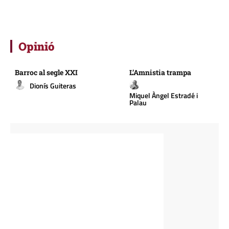
Opinió
Barroc al segle XXI
L’Amnistia trampa
Dionís Guiteras
Miquel Àngel Estradé i
Palau