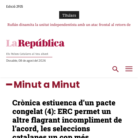
Edició 2935
TItulars
Rufián dinamita la unitat independentista amb un atac frontal al retorn de
Puigdemont
Els Països Catalans al teu abast
Dissabte, 08 de agost del 2026
━ Minut a Minut
Crònica estiuenca d’un pacte
congelat (4): ERC permet un
altre flagrant incompliment de
l’acord, les seleccions
catalanes un cop més