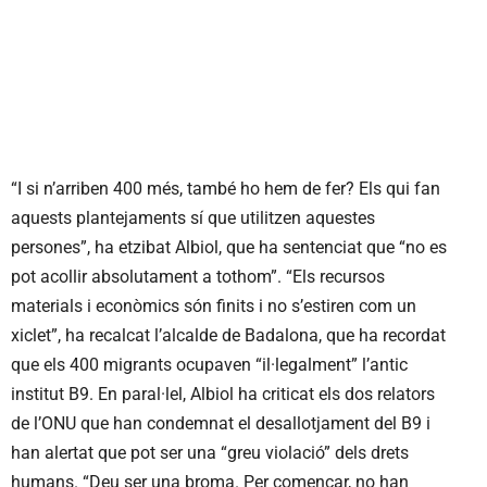
“I si n’arriben 400 més, també ho hem de fer? Els qui fan
aquests plantejaments sí que utilitzen aquestes
persones”, ha etzibat Albiol, que ha sentenciat que “no es
pot acollir absolutament a tothom”. “Els recursos
materials i econòmics són finits i no s’estiren com un
xiclet”, ha recalcat l’alcalde de Badalona, que ha recordat
que els 400 migrants ocupaven “il·legalment” l’antic
institut B9. En paral·lel, Albiol ha criticat els dos relators
de l’ONU que han condemnat el desallotjament del B9 i
han alertat que pot ser una “greu violació” dels drets
humans. “Deu ser una broma. Per començar, no han