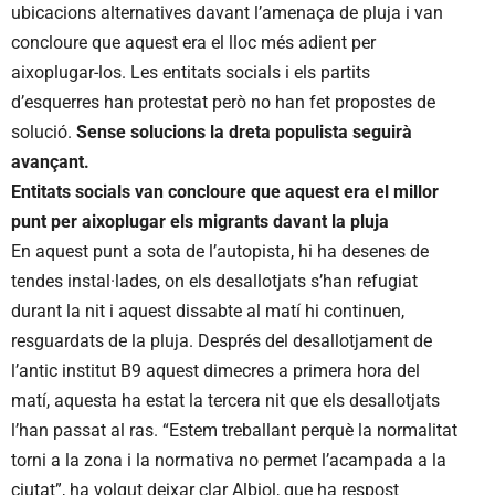
ubicacions alternatives davant l’amenaça de pluja i van
concloure que aquest era el lloc més adient per
aixoplugar-los. Les entitats socials i els partits
d’esquerres han protestat però no han fet propostes de
solució.
Sense solucions la dreta populista seguirà
avançant.
Entitats socials van concloure que aquest era el millor
punt per aixoplugar els migrants davant la pluja
En aquest punt a sota de l’autopista, hi ha desenes de
tendes instal·lades, on els desallotjats s’han refugiat
durant la nit i aquest dissabte al matí hi continuen,
resguardats de la pluja. Després del desallotjament de
l’antic institut B9 aquest dimecres a primera hora del
matí, aquesta ha estat la tercera nit que els desallotjats
l’han passat al ras. “Estem treballant perquè la normalitat
torni a la zona i la normativa no permet l’acampada a la
ciutat”, ha volgut deixar clar Albiol, que ha respost