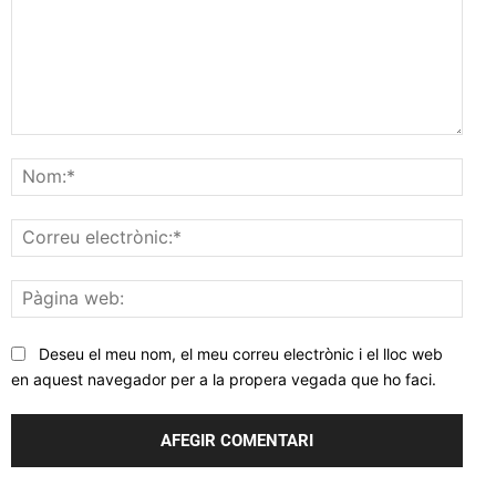
Comentar
Nom
Corr
elec
Pàgi
web
Deseu el meu nom, el meu correu electrònic i el lloc web
en aquest navegador per a la propera vegada que ho faci.