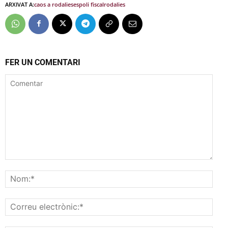
ARXIVAT A:
caos a rodalies
espoli fiscal
rodalies
FER UN COMENTARI
Comentar
Nom
Corr
elec