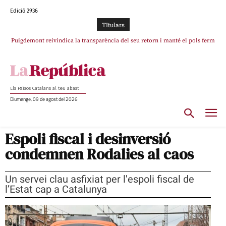
Edició 2936
TItulars
Puigdemont reivindica la transparència del seu retorn i manté el pols ferm
per la plena llibertat dels encausats
Els Països Catalans al teu abast
Diumenge, 09 de agost del 2026
Espoli fiscal i desinversió
condemnen Rodalies al caos
Un servei clau asfixiat per l'espoli fiscal de
l’Estat cap a Catalunya