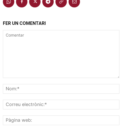
FER UN COMENTARI
Comentar
Nom
Corr
elec
Pàgi
web