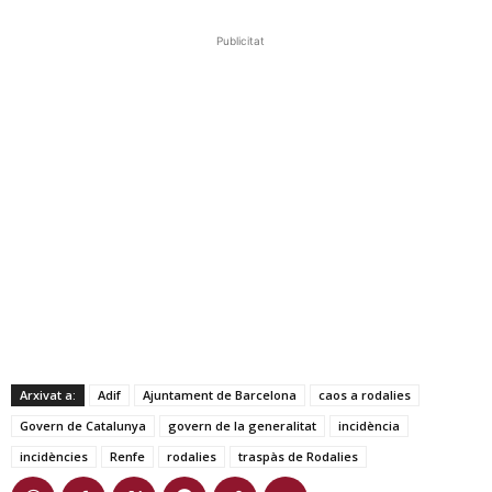
Publicitat
Arxivat a:
Adif
Ajuntament de Barcelona
caos a rodalies
Govern de Catalunya
govern de la generalitat
incidència
incidències
Renfe
rodalies
traspàs de Rodalies