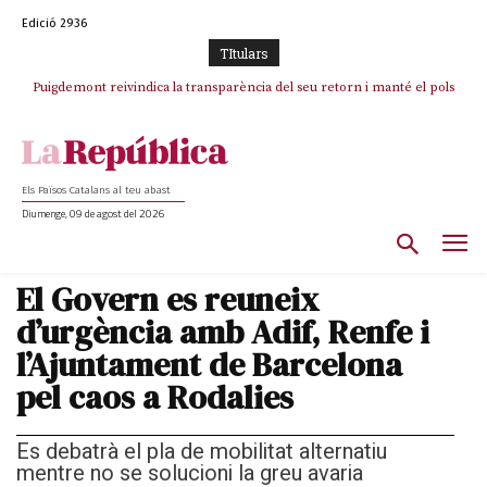
Edició 2936
TItulars
Puigdemont reivindica la transparència del seu retorn i manté el pols
ferm per la plena llibertat dels encausats
Els Països Catalans al teu abast
Diumenge, 09 de agost del 2026
El Govern es reuneix
d’urgència amb Adif, Renfe i
l’Ajuntament de Barcelona
pel caos a Rodalies
Es debatrà el pla de mobilitat alternatiu
mentre no se solucioni la greu avaria