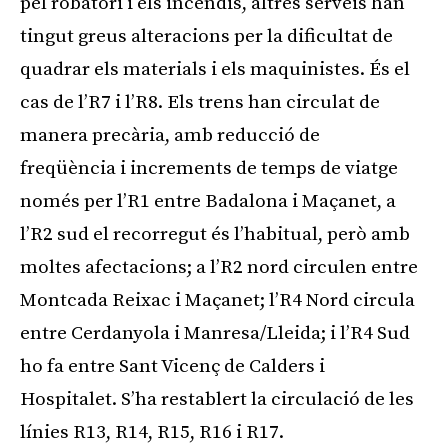
pel robatori i els incendis, altres serveis han
tingut greus alteracions per la dificultat de
quadrar els materials i els maquinistes. És el
cas de l’R7 i l’R8. Els trens han circulat de
manera precària, amb reducció de
freqüència i increments de temps de viatge
només per l’R1 entre Badalona i Maçanet, a
l’R2 sud el recorregut és l’habitual, però amb
moltes afectacions; a l’R2 nord circulen entre
Montcada Reixac i Maçanet; l’R4 Nord circula
entre Cerdanyola i Manresa/Lleida; i l’R4 Sud
ho fa entre Sant Vicenç de Calders i
Hospitalet. S’ha restablert la circulació de les
línies R13, R14, R15, R16 i R17.