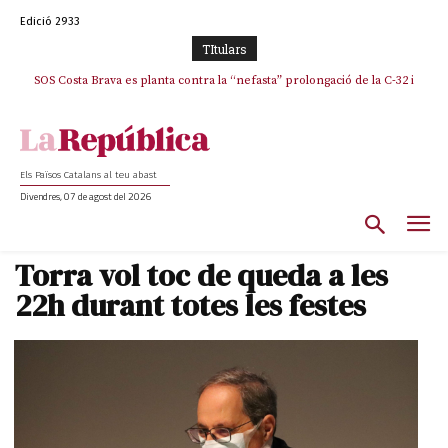
Edició 2933
TItulars
SOS Costa Brava es planta contra la “nefasta” prolongació de la C-32 i
n’exigeix la retirada immediata
Els Països Catalans al teu abast
Divendres, 07 de agost del 2026
Torra vol toc de queda a les
22h durant totes les festes