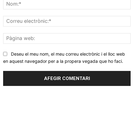
Nom
Corr
elec
Pàgi
web
Deseu el meu nom, el meu correu electrònic i el lloc web
en aquest navegador per a la propera vegada que ho faci.