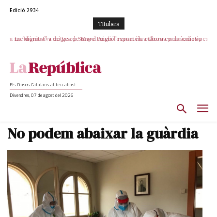
Edició 2934
TItulars
La “dignitat” a mitges de Marc Puigtió: renuncia a Girona pels àudios però
s’aferra als càrrecs remunerats de Sant Julià i el Consell Comarcal
Els Països Catalans al teu abast
Divendres, 07 de agost del 2026
No podem abaixar la guàrdia