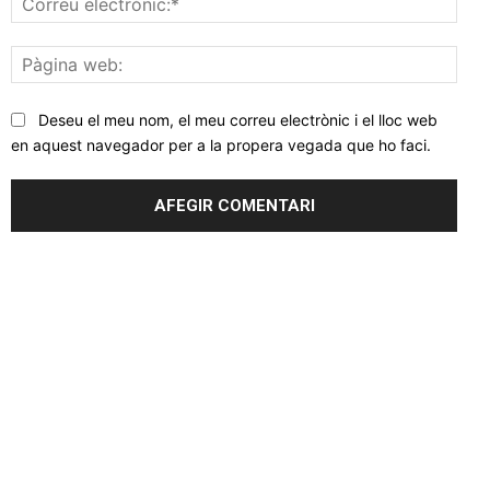
elec
Pàgi
web
Deseu el meu nom, el meu correu electrònic i el lloc web
en aquest navegador per a la propera vegada que ho faci.