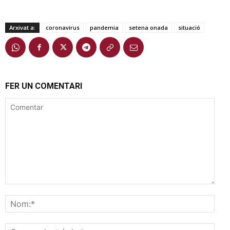
Arxivat a:
coronavirus
pandemia
setena onada
situació
FER UN COMENTARI
Comentar
Nom
Corr