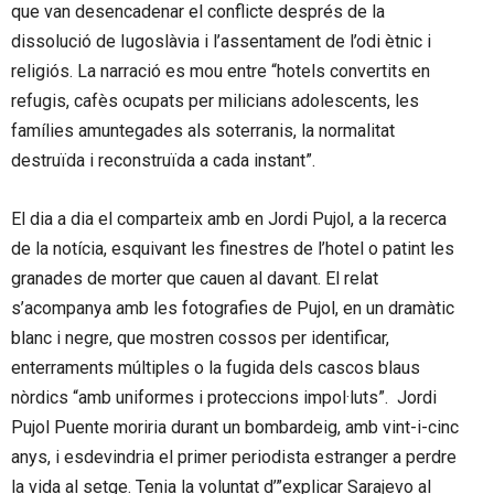
que van desencadenar el conflicte després de la
dissolució de Iugoslàvia i l’assentament de l’odi ètnic i
religiós. La narració es mou entre “hotels convertits en
refugis, cafès ocupats per milicians adolescents, les
famílies amuntegades als soterranis, la normalitat
destruïda i reconstruïda a cada instant”.
El dia a dia el comparteix amb en Jordi Pujol, a la recerca
de la notícia, esquivant les finestres de l’hotel o patint les
granades de morter que cauen al davant. El relat
s’acompanya amb les fotografies de Pujol, en un dramàtic
blanc i negre, que mostren cossos per identificar,
enterraments múltiples o la fugida dels cascos blaus
nòrdics “amb uniformes i proteccions impol·luts”. Jordi
Pujol Puente moriria durant un bombardeig, amb vint-i-cinc
anys, i esdevindria el primer periodista estranger a perdre
la vida al setge. Tenia la voluntat d’”explicar Sarajevo al