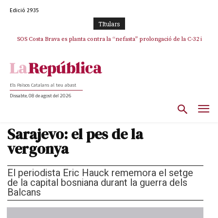
Edició 2935
TItulars
SOS Costa Brava es planta contra la “nefasta” prolongació de la C-32 i
n’exigeix la retirada immediata
Els Països Catalans al teu abast
Dissabte, 08 de agost del 2026
Sarajevo: el pes de la
vergonya
El periodista Eric Hauck rememora el setge
de la capital bosniana durant la guerra dels
Balcans