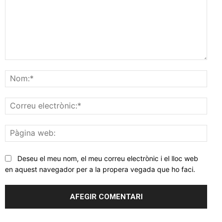
Comentar
Nom
Corr
elec
Pàgi
web
Deseu el meu nom, el meu correu electrònic i el lloc web
en aquest navegador per a la propera vegada que ho faci.