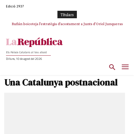
Edició 2937
TItulars
Rufián boicoteja l’estratègia d’acostament a Junts d’Oriol Junqueras
Rufián dinamita la unitat independentista amb un atac frontal al retorn
de Puigdemont
Els Països Catalans al teu abast
Dilluns, 10 de agost del 2026
Una Catalunya postnacional