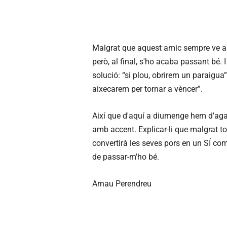
Malgrat que aquest amic sempre ve am
però, al final, s'ho acaba passant bé. 
solució: “si plou, obrirem un paraigua”
aixecarem per tornar a vèncer”.
Així que d'aquí a diumenge hem d'agafa
amb accent. Explicar-li que malgrat tot
convertirà les seves pors en un SÍ co
de passar-m'ho bé.
Arnau Perendreu