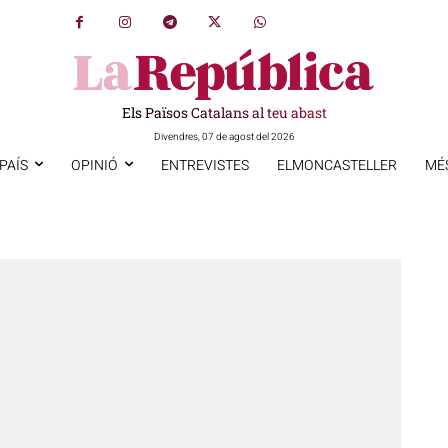
Els Països Catalans al teu abast
Divendres, 07 de agost del 2026
PAÍS
OPINIÓ
ENTREVISTES
ELMONCASTELLER
MÉ