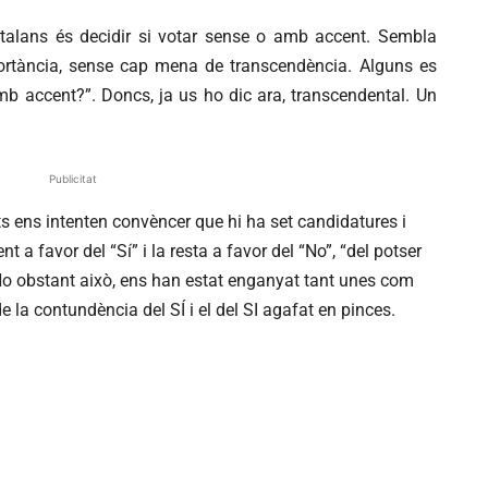
talans és decidir si votar sense o amb accent. Sembla
ortància, sense cap mena de transcendència. Alguns es
mb accent?”. Doncs, ja us ho dic ara, transcendental. Un
Publicitat
ts ens intenten convèncer que hi ha set candidatures i
a favor del “Sí” i la resta a favor del “No”, “del potser
”. No obstant això, ens han estat enganyat tant unes com
de la contundència del SÍ i el del SI agafat en pinces.