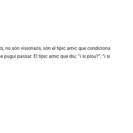
, no són visionaris, són el típic amic que condiciona
pugui passar. El típic amic que diu: “i si plou?”, “i si