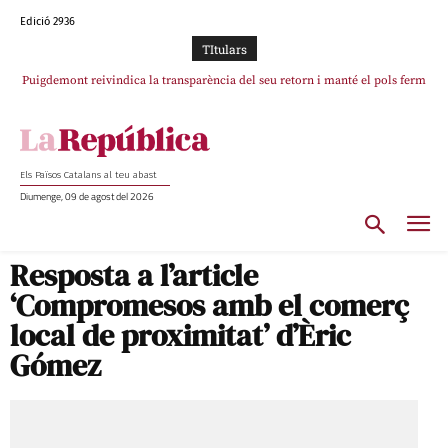
Edició 2936
TItulars
Puigdemont reivindica la transparència del seu retorn i manté el pols ferm
Portugal acusa Espanya de provocar un “efecte crida” massiu per la seva
per la plena llibertat dels encausats
“manca de regulació” migratòria
Els Països Catalans al teu abast
Diumenge, 09 de agost del 2026
Resposta a l’article
‘Compromesos amb el comerç
local de proximitat’ d’Èric
Gómez