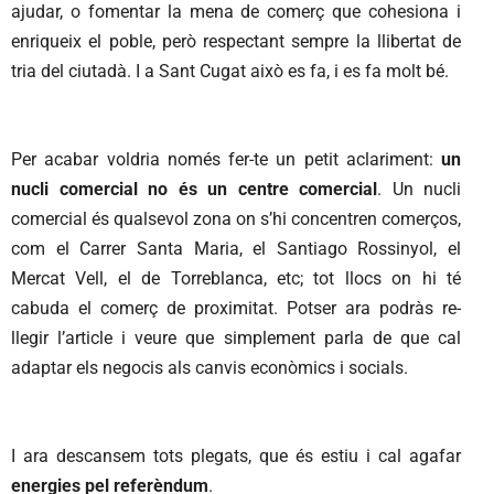
ajudar, o fomentar la mena de comerç que cohesiona i
enriqueix el poble, però respectant sempre la llibertat de
tria del ciutadà. I a Sant Cugat això es fa, i es fa molt bé.
Per acabar voldria només fer-te un petit aclariment:
un
nucli comercial no és un centre comercial
. Un nucli
comercial és qualsevol zona on s’hi concentren comerços,
com el Carrer Santa Maria, el Santiago Rossinyol, el
Mercat Vell, el de Torreblanca, etc; tot llocs on hi té
cabuda el comerç de proximitat. Potser ara podràs re-
llegir l’article i veure que simplement parla de que cal
adaptar els negocis als canvis econòmics i socials.
I ara descansem tots plegats, que és estiu i cal agafar
energies pel referèndum
.