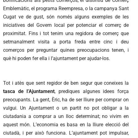
bonificacions als petits comerços, el distintiu de Comerç
Emblemàtic, el programa Reempresa, o la campanya Sant
Cugat ve de gust, són només alguns exemples de les
iniciatives del Govern local per potenciar el comerç de
proximitat. Fins i tot tenim una regidora de comerç que
setmanalment visita a porta freda entre cinc i deu
comerços per preguntar quines preocupacions tenen, i
què hi poden fer ella i l’ajuntament per ajudar-los.
Tot i atès que sent regidor de ben segur que coneixes la
tasca de l’Ajuntament
, prediques algunes idees força
preocupants. La gent, Èric, ha de ser lliure per comprar on
vulgui. Un Ajuntament o un partit no pot obligar a la
ciutadania a comprar a un lloc determinat; no vivim en
aquest món. L’economia es basa en la lliure elecció del
ciutadà, i per això funciona. L’ajuntament pot impulsar,