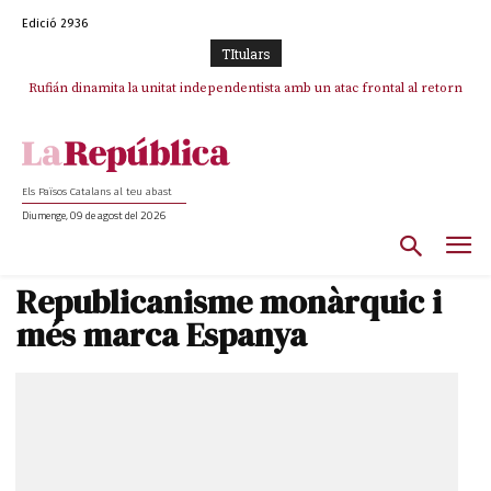
Edició 2936
TItulars
Rufián dinamita la unitat independentista amb un atac frontal al retorn
Puigdemont reivindica la transparència del seu retorn i manté el pols
ferm per la plena llibertat dels encausats
de Puigdemont
Els Països Catalans al teu abast
Diumenge, 09 de agost del 2026
Republicanisme monàrquic i
més marca Espanya